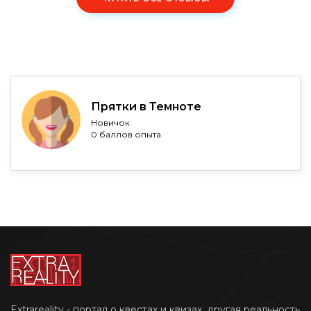
Прятки в Темноте
Новичок
0 баллов опыта
Extrareality - портал о квестах и квизах, другая реальность