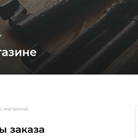
ы
газине
о магазине
ы заказа